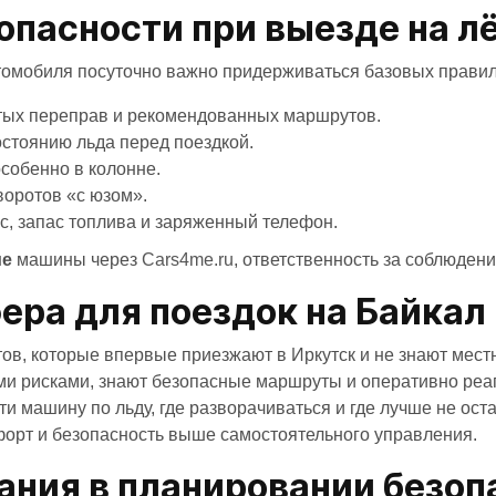
опасности при выезде на л
омобиля посуточно важно придерживаться базовых правил
тых переправ и рекомендованных маршрутов.
остоянию льда перед поездкой.
собенно в колонне.
воротов «с юзом».
с, запас топлива и заряженный телефон.
ие
машины через
Cars4me.ru
, ответственность за соблюден
ра для поездок на Байкал 
ов, которые впервые приезжают в Иркутск и не знают мест
 рисками, знают безопасные маршруты и оперативно реаг
ти машину по льду, где разворачиваться и где лучше не ос
форт и безопасность выше самостоятельного управления.
ания в планировании безоп