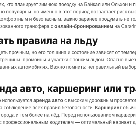
ех, кто планирует зимнюю поездку на
Байкал
или Ольхон и п
о популярны, но именно в этот период возрастает риск вы
комфортным и безопасным, важно заранее продумать не тол
изованного трансфера с
онлайн-бронированием
на
Cars4
ть правила на льду
еть прочным, но его толщина и состояние зависят от темпе
трещины, промоины и участки с тонким льдом. Опасно выез
ванных автомобилях. Важно помнить: неправильный выбор 
нда авто, каршеринг или т
о используется
аренда авто
с высоким дорожным просветом 
за соблюдение всех правил безопасности.
Каршеринг
обычн
орода и тем более на лёд. Перед использованием каршери
с профессиональным водителем — оптимальный вариант для 