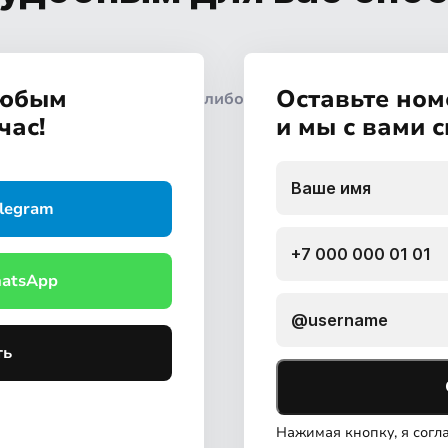
любым
Оставьте ном
либо
час!
и мы с вами 
legram
hatsApp
ть
Нажимая кнопку, я сог